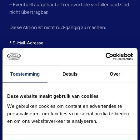
– Eventuell aufgebaute Treuevorteile verfallen und sind
nicht übertragbar.
Diese Aktion ist nicht rückgängig zu machen.
E-Mail-Adresse
Toestemming
Details
Over
Bestätigen Sie Ihre E-Mail-Adresse
Deze website maakt gebruik van cookies
We gebruiken cookies om content en advertenties te
personaliseren, om functies voor social media te bieden
Konto löschen
en om ons websiteverkeer te analyseren.