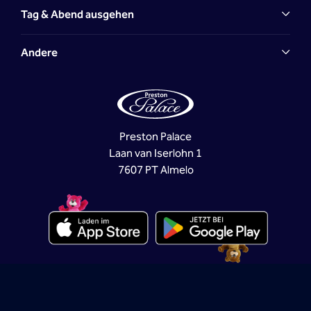
Tag & Abend ausgehen
Andere
Preston Palace
Laan van Iserlohn 1
7607 PT Almelo
KVK: 06062050 | BTW: NL.00.69.75.847.B01