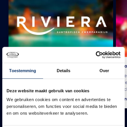
Schwimmparadies Riviera
Bo
Toestemming
Details
Over
Entdecken Sie alle tropischen Überraschungen
Be
unter den funkelnden Sternen!
Si
ec
Deze website maakt gebruik van cookies
Entdecken Sie mehr
En
We gebruiken cookies om content en advertenties te
personaliseren, om functies voor social media te bieden
en om ons websiteverkeer te analyseren.