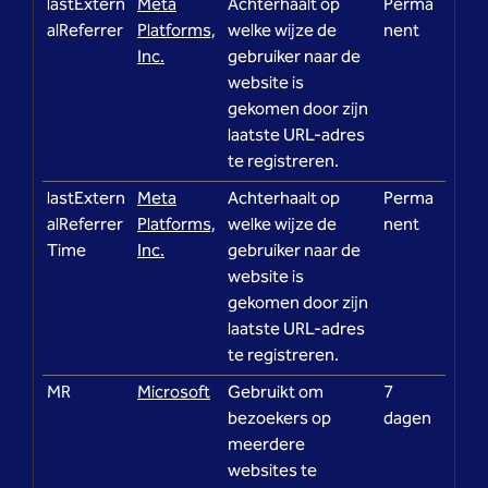
lastExtern
Meta
Achterhaalt op
Perma
alReferrer
Platforms,
welke wijze de
nent
Inc.
gebruiker naar de
website is
gekomen door zijn
laatste URL-adres
te registreren.
lastExtern
Meta
Achterhaalt op
Perma
alReferrer
Platforms,
welke wijze de
nent
Time
Inc.
gebruiker naar de
website is
gekomen door zijn
laatste URL-adres
te registreren.
MR
Microsoft
Gebruikt om
7
bezoekers op
dagen
meerdere
websites te