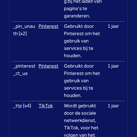
g bij het laden van
pagina's te
garanderen.
_pin_unau
Pinterest
Gebruikt door
1 jaar
th [x2]
Pinterest om het
gebruik van
services bij te
houden.
_pinterest
Pinterest
Gebruikt door
1 jaar
_ct_ua
Pinterest om het
gebruik van
services bij te
houden.
_ttp [x4]
TikTok
Wordt gebruikt
1 jaar
door de sociale
netwerkdienst,
TikTok, voor het
volgen van het