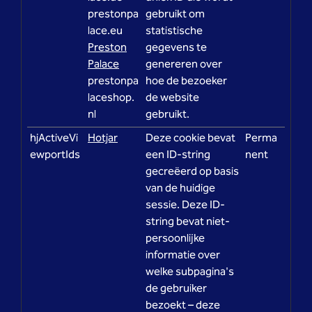
prestonpa
gebruikt om
lace.eu
statistische
Preston
gegevens te
Palace
genereren over
prestonpa
hoe de bezoeker
laceshop.
de website
nl
gebruikt.
hjActiveVi
Hotjar
Deze cookie bevat
Perma
ewportIds
een ID-string
nent
gecreëerd op basis
van de huidige
sessie. Deze ID-
string bevat niet-
persoonlijke
informatie over
welke subpagina's
de gebruiker
bezoekt – deze