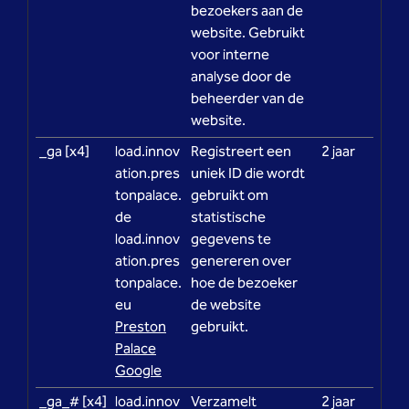
bezoekers aan de
website. Gebruikt
voor interne
analyse door de
beheerder van de
website.
_ga [x4]
load.innov
Registreert een
2 jaar
ation.pres
uniek ID die wordt
tonpalace.
gebruikt om
de
statistische
load.innov
gegevens te
ation.pres
genereren over
tonpalace.
hoe de bezoeker
eu
de website
Preston
gebruikt.
Palace
Google
_ga_# [x4]
load.innov
Verzamelt
2 jaar