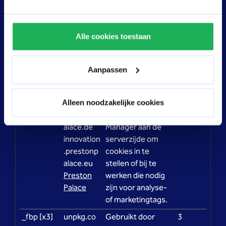
bezoeken. Hun doel is advertenties weergeven die
zijn toegesneden op en relevant zijn voor de
individuele gebruiker. Deze advertenties worden zo
Alle cookies toestaan
waardevoller voor uitgevers en externe
adverteerders.
Aanpassen
Maximale
Naam
Aanbieder
Doel
bewaartermij
_/set_coo
innovation
Gebruikt door
Sessie
Alleen noodzakelijke cookies
kie [x3]
.prestonp
Google Tag
alace.de
Manager aan de
innovation
serverzijde om
.prestonp
cookies in te
alace.eu
stellen of bij te
Preston
werken die nodig
Palace
zijn voor analyse-
of marketingtags.
_fbp [x3]
unpkg.co
Gebruikt door
3