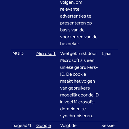
volgen, om
relevante
advertenties te
presenteren op
basis van de
voorkeuren van de
bezoeker.
MUID
Microsoft
Veel gebruikt door
1 jaar
Microsoft als een
unieke gebruikers-
ID. De cookie
maakt het volgen
van gebruikers
mogelijk door de ID
in veel Microsoft-
domeinen te
synchroniseren.
pagead/1
Google
Volgt de
Sessie