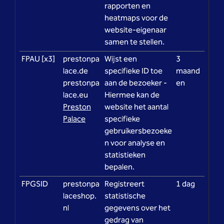
rapporten en
heatmaps voor de
website-eigenaar
samen te stellen.
FPAU [x3]
prestonpa
Wijst een
3
lace.de
specifieke ID toe
maand
prestonpa
aan de bezoeker -
en
lace.eu
Hiermee kan de
Preston
website het aantal
Palace
specifieke
gebruikersbezoeke
n voor analyse en
statistieken
bepalen.
FPGSID
prestonpa
Registreert
1 dag
laceshop.
statistische
nl
gegevens over het
gedrag van