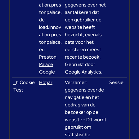
ation.pres
gegevens over het
tonpalace.
aantal keren dat
de
een gebruiker de
load.innov
website heeft
ation.pres
bezocht, evenals
tonpalace.
data voor het
eu
eerste en meest
Preston
recente bezoek.
Palace
Gebruikt door
Google
Google Analytics.
_hjCookie
Hotjar
Verzamelt
Sessie
Test
gegevens over de
navigatie en het
gedrag van de
bezoeker op de
website - Dit wordt
gebruikt om
statistische