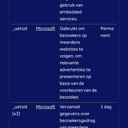
gebruik van
embedded
services.
_uetsid
Microsoft
Gebruikt om
Perma
bezoekers op
nent
meerdere
websites te
volgen, om
relevante
advertenties te
presenteren op
basis van de
voorkeuren van de
bezoeker.
_uetsid
Microsoft
Verzamelt
1 dag
[x3]
gegevens over
bezoekersgedrag
van meerdere