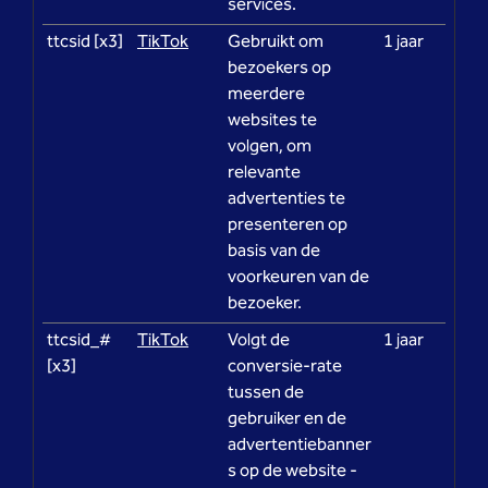
services.
ttcsid [x3]
TikTok
Gebruikt om
1 jaar
bezoekers op
meerdere
websites te
volgen, om
relevante
advertenties te
presenteren op
basis van de
voorkeuren van de
bezoeker.
ttcsid_#
TikTok
Volgt de
1 jaar
[x3]
conversie-rate
tussen de
gebruiker en de
advertentiebanner
s op de website -