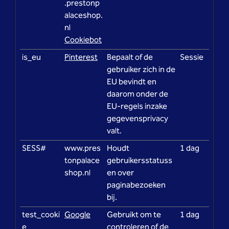
.prestonp
alaceshop.
nl
Cookiebot
is_eu
Pinterest
Bepaalt of de
Sessie
gebruiker zich in de
EU bevindt en
daarom onder de
EU-regels inzake
gegevensprivacy
valt.
SESS#
www.pres
Houdt
1 dag
tonpalace
gebruikersstatuss
shop.nl
en over
paginabezoeken
bij.
test_cooki
Google
Gebruikt om te
1 dag
e
controleren of de