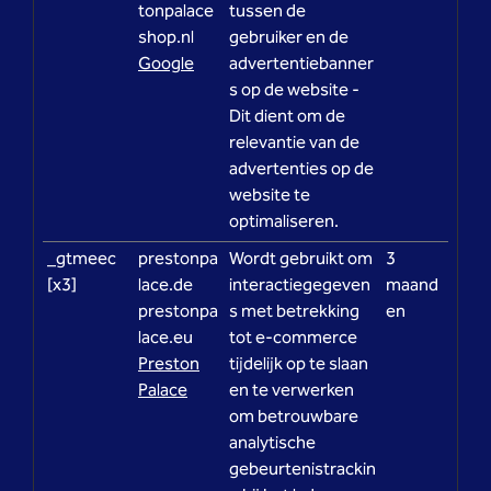
tonpalace
tussen de
shop.nl
gebruiker en de
Google
advertentiebanner
s op de website -
Dit dient om de
relevantie van de
advertenties op de
website te
optimaliseren.
_gtmeec
prestonpa
Wordt gebruikt om
3
[x3]
lace.de
interactiegegeven
maand
prestonpa
s met betrekking
en
lace.eu
tot e-commerce
Preston
tijdelijk op te slaan
Palace
en te verwerken
om betrouwbare
analytische
gebeurtenistrackin