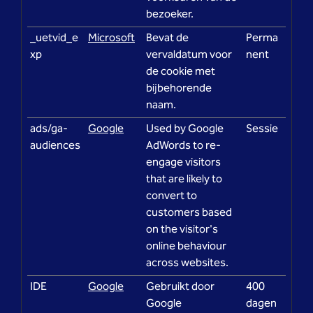
bezoeker.
_uetvid_e
Microsoft
Bevat de
Perma
xp
vervaldatum voor
nent
de cookie met
bijbehorende
naam.
ads/ga-
Google
Used by Google
Sessie
audiences
AdWords to re-
engage visitors
that are likely to
convert to
customers based
on the visitor's
online behaviour
across websites.
IDE
Google
Gebruikt door
400
Google
dagen