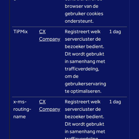
browser van de
gebruiker cookies
ondersteunt.
TiPMix
CX
Registreert welk
1 dag
Company
servercluster de
bezoeker bedient.
Dit wordt gebruikt
in samenhang met
trafficverdeling,
om de
gebruikerservaring
te optimaliseren.
x-ms-
CX
Registreert welk
1 dag
routing-
Company
servercluster de
name
bezoeker bedient.
Dit wordt gebruikt
in samenhang met