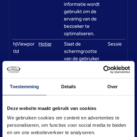
informatie wordt
gebruikt om de
ervaring van de
bezoeker te
optimaliseren.
hjViewpor
Hotjar
Slaat de
Sessie
tId
schermgrootte
van de gebruiker
op om de grootte
van afbeeldingen
op de website aan
Toestemming
Details
Over
te passen.
Deze website maakt gebruik van cookies
Marketing (49)
We gebruiken cookies om content en advertenties te
Marketingcookies worden gebruikt om bezoekers te
personaliseren, om functies voor social media te bieden
volgen wanneer ze verschillende websites
en om ons websiteverkeer te analyseren.