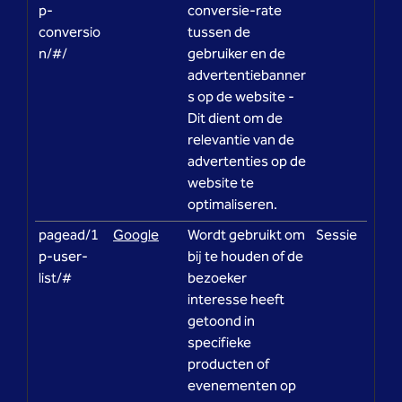
p-
conversie-rate
conversio
tussen de
n/#/
gebruiker en de
advertentiebanner
s op de website -
Dit dient om de
relevantie van de
advertenties op de
website te
optimaliseren.
pagead/1
Google
Wordt gebruikt om
Sessie
p-user-
bij te houden of de
list/#
bezoeker
interesse heeft
getoond in
specifieke
producten of
evenementen op