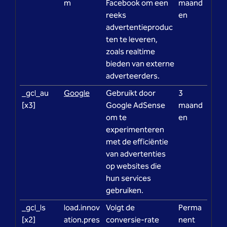
m
Facebook om een
maand
reeks
en
advertentieproduc
ten te leveren,
zoals realtime
bieden van externe
adverteerders.
_gcl_au
Google
Gebruikt door
3
[x3]
Google AdSense
maand
om te
en
experimenteren
met de efficiëntie
van advertenties
op websites die
hun services
gebruiken.
_gcl_ls
load.innov
Volgt de
Perma
[x2]
ation.pres
conversie-rate
nent