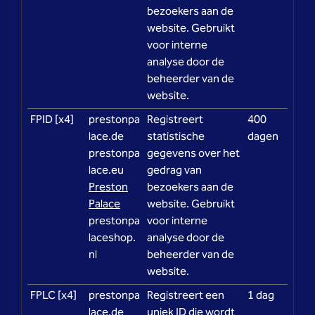
bezoekers aan de
website. Gebruikt
voor interne
analyse door de
beheerder van de
website.
FPID [x4]
prestonpa
Registreert
400
lace.de
statistische
dagen
prestonpa
gegevens over het
lace.eu
gedrag van
Preston
bezoekers aan de
Palace
website. Gebruikt
prestonpa
voor interne
laceshop.
analyse door de
nl
beheerder van de
website.
FPLC [x4]
prestonpa
Registreert een
1 dag
lace.de
uniek ID die wordt