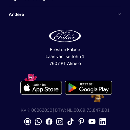
Andere
Preston Palace
Laan van Iserlohn 1
7607 PT Almelo
KVK: 06062050 | BTW: NL.00.69.75.847.B01