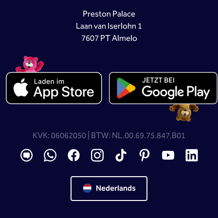
Preston Palace
Laan van Iserlohn 1
7607 PT Almelo
KVK: 06062050 | BTW: NL.00.69.75.847.B01
Nederlands