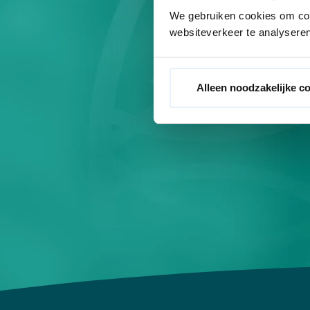
Steing
We gebruiken cookies om cont
websiteverkeer te analyseren
Bei der Hot
verwendet, um d
Alleen noodzakelijke c