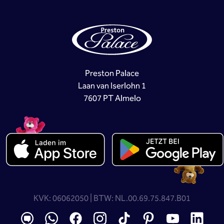
Preston Palace
Laan van Iserlohn 1
7607 PT Almelo
KVK: 06062050 | BTW: NL.00.69.75.847.B01