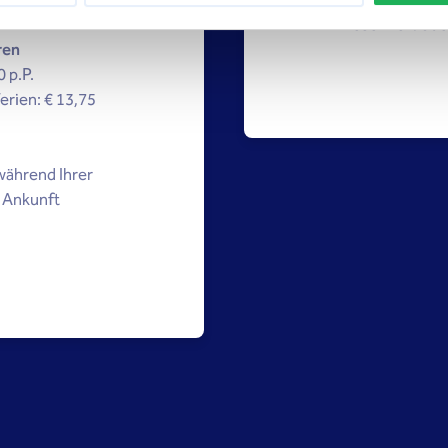
Die 'Verlän
reserviert od
ren
 p.P.
erien: € 13,75
während Ihrer
 Ankunft