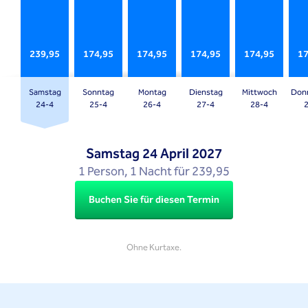
a
a
date.
date.
Press
Press
239,95
174,95
174,95
174,95
174,95
17
the
the
question
question
mark
mark
Samstag
Sonntag
Montag
Dienstag
Mittwoch
Don
key
key
24-4
25-4
26-4
27-4
28-4
to
to
get
get
Samstag
24 April 2027
the
the
1 Person, 1 Nacht für 239,95
keyboard
keyboard
shortcuts
shortcuts
Buchen Sie für diesen Termin
for
for
changing
changing
dates.
dates.
Ohne Kurtaxe.