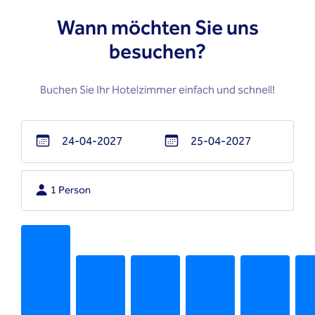
Wann möchten Sie uns
besuchen?
Buchen Sie Ihr Hotelzimmer einfach und schnell!
Navigate
Navigate
forward
backward
1 Person
to
to
interact
interact
with
with
the
the
calendar
calendar
and
and
select
select