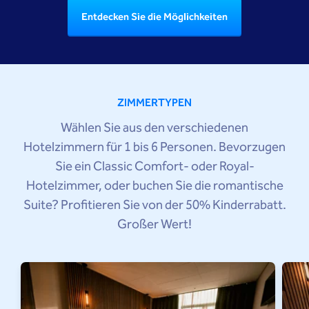
Entdecken Sie die Möglichkeiten
ZIMMERTYPEN
Wählen Sie aus den verschiedenen
Hotelzimmern für 1 bis 6 Personen. Bevorzugen
Sie ein Classic Comfort- oder Royal-
Hotelzimmer, oder buchen Sie die romantische
Suite? Profitieren Sie von der 50% Kinderrabatt.
Großer Wert!