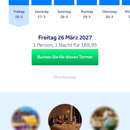
question
question
mark
mark
Freitag
Samstag
Sonntag
Montag
Dienstag
Mi
key
key
26-3
27-3
28-3
29-3
30-3
to
to
get
get
Freitag
26 März 2027
the
the
1 Person, 1 Nacht für 189,95
keyboard
keyboard
shortcuts
shortcuts
Buchen Sie für diesen Termin
for
for
changing
changing
dates.
dates.
Ohne Kurtaxe.