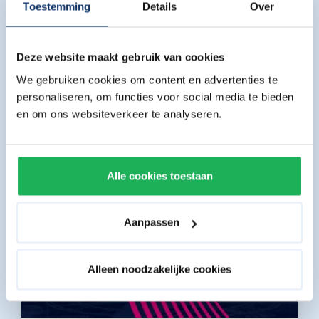
Toestemming
Details
Over
Angebots an Essen und Getränken. Alles unter
einem Dach und das zu einem festen All-in-
Preis.
Deze website maakt gebruik van cookies
We gebruiken cookies om content en advertenties te
Frohe Ostern
personaliseren, om functies voor social media te bieden
en om ons websiteverkeer te analyseren.
Alle cookies toestaan
Aanpassen
Alleen noodzakelijke cookies