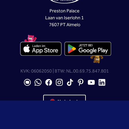
Preston Palace
Laan van Iserlohn 1
7607 PT Almelo
KVK: 06062050 | BTW: NL.00.69.75.847.B01
Nederlands