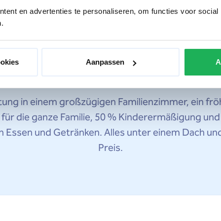
ent en advertenties te personaliseren, om functies voor social
.
Unbeschwertes Vergnügen
 Programm für Weih
ookies
Aanpassen
A
g in einem großzügigen Familienzimmer, ein frö
n für die ganze Familie, 50 % Kinderermäßigung u
Essen und Getränken. Alles unter einem Dach und 
Preis.