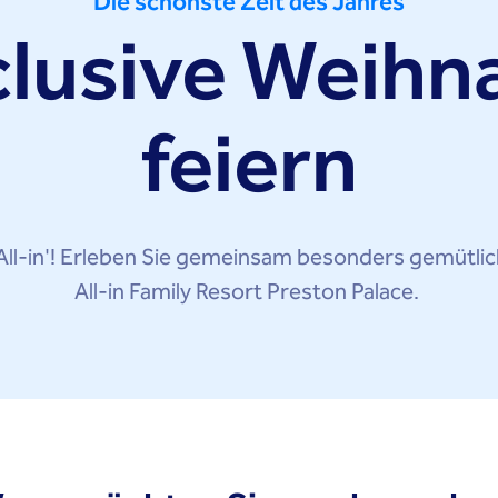
Die schönste Zeit des Jahres
clusive Weih
feiern
is All-in'! Erleben Sie gemeinsam besonders gemütli
All-in Family Resort Preston Palace.