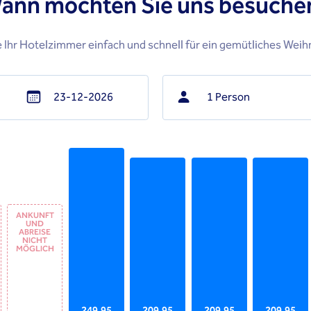
ann möchten Sie uns besuche
 Ihr Hotelzimmer einfach und schnell für ein gemütliches Weih
1 Person
Navigate
backward
to
interact
with
the
ANKUNFT
UND
calendar
ABREISE
NICHT
and
MÖGLICH
select
a
date.
249,95
209,95
209,95
209,95