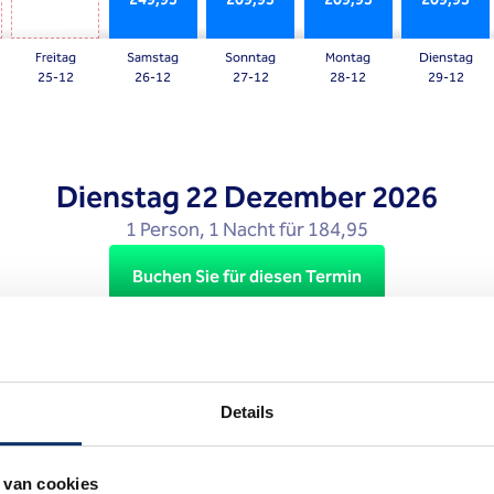
Press
the
Freitag
Samstag
Sonntag
Montag
Dienstag
question
25-12
26-12
27-12
28-12
29-12
mark
key
to
get
Dienstag
22 Dezember 2026
the
1 Person, 1 Nacht für 184,95
keyboard
shortcuts
Buchen Sie für diesen Termin
for
changing
dates.
Ohne Kurtaxe.
Details
 van cookies