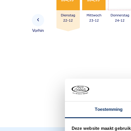
Press
the
Dienstag
Mittwoch
Donnerstag
question
22-12
23-12
24-12
mark
Vorhin
key
to
get
the
keyboard
shortcuts
for
changing
dates.
Toestemming
Deze website maakt gebruik