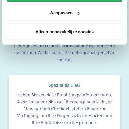
Aanpassen
Täglich frisches Frühstück
Preston Palace verarbeitet frische Zutaten und
Alleen noodzakelijke cookies
saisonale Produkte, und arbeitet mit lokalen
Lieferanten und einem fantastischen Küchenteam
zusammen. All das, damit Sie unbegrenzt genießen
können!
Spezielles Diät?
Haben Sie spezielle Ernährungsanforderungen,
Allergien oder religiöse Überzeugungen? Unser
Manager und Chefkoch stehen Ihnen zur
Verfügung, um Ihre Fragen zu beantworten und
Ihre Bedürfnisse zu besprechen.