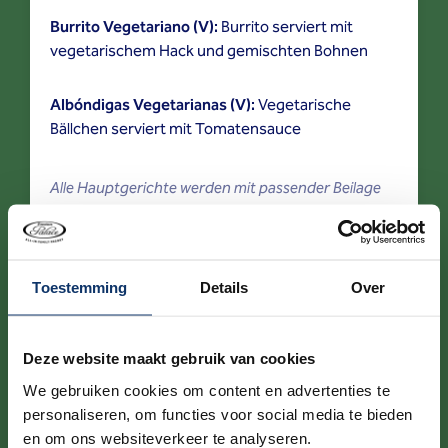
Burrito Vegetariano (V):
Burrito serviert mit
vegetarischem Hack und gemischten Bohnen
Albóndigas Vegetarianas (V):
Vegetarische
Bällchen serviert mit Tomatensauce
Alle Hauptgerichte werden mit passender Beilage
serviert.
Toestemming
Details
Over
* Dry Aged
Wie Rotwein verbessert sich Fleisch durch Reifung.
Beim Dry Aged wird das Fleisch mindestens 21 Tage am
Deze website maakt gebruik van cookies
Knochen in einem speziellen Schrank gereift, wodurch
Feuchtigkeit verdunstet und das Muskelfleisch durch
We gebruiken cookies om content en advertenties te
natürliche Enzyme abgebaut wird, was zu einem
personaliseren, om functies voor social media te bieden
konzentrierten Geschmack und einer köstlichen
en om ons websiteverkeer te analyseren.