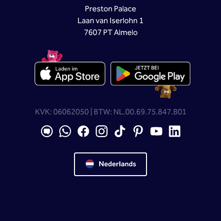
Preston Palace
Laan van Iserlohn 1
7607 PT Almelo
KVK: 06062050 | BTW: NL.00.69.75.847.B01
Nederlands