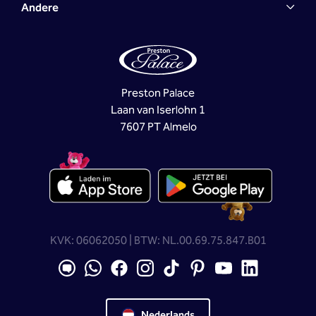
Andere
Preston Palace
Laan van Iserlohn 1
7607 PT Almelo
KVK: 06062050 | BTW: NL.00.69.75.847.B01
Nederlands