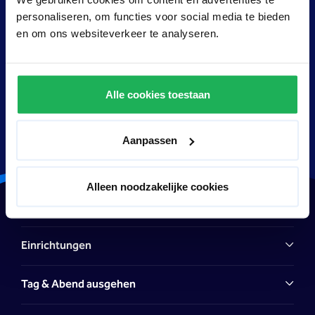
Personen gebucht werden.
personaliseren, om functies voor social media te bieden
en om ons websiteverkeer te analyseren.
Die Zimmer für 6 Personen verfügen über ein
Doppelbett und zwei Etagenbetten. Diese 6-Personen-
Zimmer können von fünf oder sechs Personen gebucht
werden.
Alle cookies toestaan
Aanpassen
Alleen noodzakelijke cookies
Hotel
Einrichtungen
Tag & Abend ausgehen