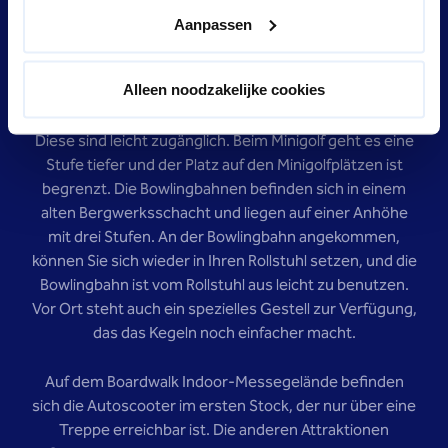
Aanpassen
Black Rock und Preston Hall sind barrierefrei. Im
Unterhaltungszentrum gibt es gepflasterte Wege mit
Alleen noodzakelijke cookies
einer kleinen Stufe hinunter zu Sitzgelegenheiten und
Spieleinrichtungen wie Snooker- und Billardtischen.
Diese sind leicht zugänglich. Beim Minigolf geht es eine
Stufe tiefer und der Platz auf den Minigolfplätzen ist
begrenzt. Die Bowlingbahnen befinden sich in einem
alten Bergwerksschacht und liegen auf einer Anhöhe
mit drei Stufen. An der Bowlingbahn angekommen,
können Sie sich wieder in Ihren Rollstuhl setzen, und die
Bowlingbahn ist vom Rollstuhl aus leicht zu benutzen.
Vor Ort steht auch ein spezielles Gestell zur Verfügung,
das das Kegeln noch einfacher macht.
Auf dem Boardwalk Indoor-Messegelände befinden
sich die Autoscooter im ersten Stock, der nur über eine
Treppe erreichbar ist. Die anderen Attraktionen