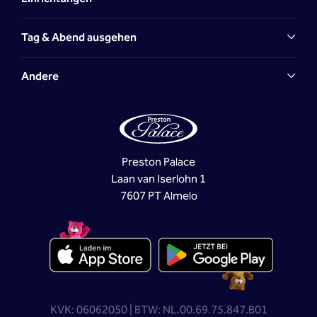
Tag & Abend ausgehen
Andere
Preston Palace
Laan van Iserlohn 1
7607 PT Almelo
KVK: 06062050 | BTW: NL.00.69.75.847.B01