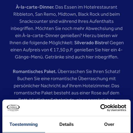
À-la-carte-Dinner.
Das Essen im Hotelrestaurant
Ribbleton, San Remo, Midtown, Black Rock und beim
Snackcounter sind während Ihres Aufenthalts
inbegriffen. Möchten Sie noch mehr Abwechslung und
ein À-la-carte-Dinner genießen? Hierzu bieten wir
Ihnen die folgende Möglichkeit:
Silverado Bistro!
Gegen
einen Aufpreis von € 17,50 p.P. genießen Sie hier ein 4-
Gänge-Menü. Getränke sind auch hier inbegriffen.
Romantisches Paket.
Überraschen Sie Ihren Schatz!
Buchen Sie eine romantische Überraschung mit
persönlicher Nachricht auf Ihrem Hotelzimmer. Das
romantische Paket besteht aus einer Rose auf dem
Bett, köstlicher Schokolade, einer persönlichen
romantischen Karte (A3) und Champagner für 2! Die
Kosten betragen € 29,95 pro romantisches Paket/pro
Zimmer.
Toestemming
Details
Over