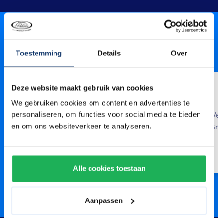
Gastregeln
Toestemming
Details
Over
Identitätsnachweis
Deze website maakt gebruik van cookies
In Verbindung mit der Ausweispflicht muss
We gebruiken cookies om content en advertenties te
jeder Gast im Besitz eines gültigen Ausweises
Ve
personaliseren, om functies voor social media te bieden
sein. Bei Ankunft wird danach gefragt.
Gr
en om ons websiteverkeer te analyseren.
Alle cookies toestaan
Aanpassen