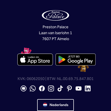
Preston Palace
Laan van Iserlohn 1
7607 PT Almelo
KVK: 06062050 | BTW: NL.00.69.75.847.B01
Nederlands